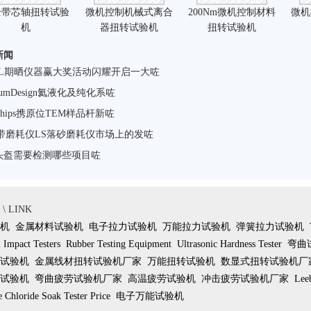
全带芯轴扭转试验
微机控制机械式离合
200Nm微机控制材料
微机
机
器扭转试验机
扭转试验机
新闻
GOL期晒仪器赢大奖活动闪耀开启一大咗
ntumDesign氦液化及纯化系咗
tochips携原位TEM样品杆新咗
纸带磨耗仪LS落砂磨耗仪市场上的发咗
头盔需要检测哪些项目咗
 LINK
机
金属材料试验机
电子拉力试验机
万能拉力试验机
弹簧拉力试验机
Impact Testers
Rubber Testing Equipment
Ultrasonic Hardness Tester
弯曲
试验机
金属线材扭转试验机厂家
万能扭转试验机
数显式扭转试验机厂
试验机
弯曲疲劳试验机厂家
高温疲劳试验机
冲击疲劳试验机厂家
Leeb
 Chloride Soak Tester Price
电子万能试验机