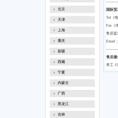
———
北京
国际贸
Tel（电
天津
Fax（传
上海
售后监督
重庆
Email：
———
新疆
售后服
西藏
李工 15
宁夏
内蒙古
广西
黑龙江
吉林