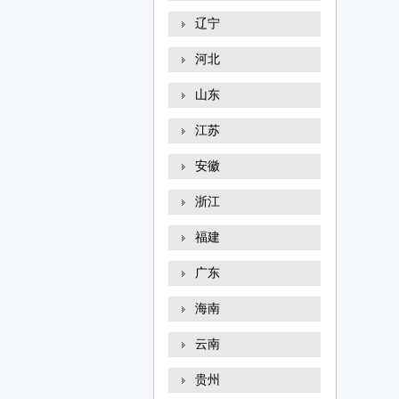
辽宁
河北
山东
江苏
安徽
浙江
福建
广东
海南
云南
贵州