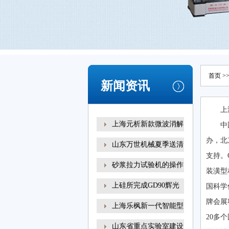
首页
>
新闻资讯
上
上海元析新款微波消解
中
办，北
山东万世机械夏季送清
支持。
砂浆拉力试验机的操作
装潢型
上硅所完成GD90辉光
国科学
放电
牌会展
上海乐枫新一代智能型
20多
山东省重点实验室建设