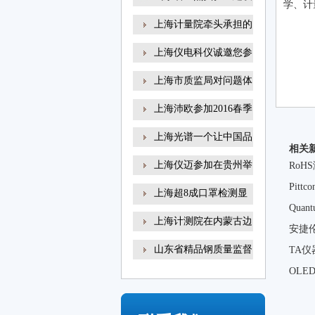
学、计
上海计量院牵头承担的
上海仪电科仪诚邀您参
上海市质监局对问题体
上海沛欧参加2016春季
高
上海光谱一个让中国品
相关
上海仪迈参加在贵州举
RoH
Pitt
上海超8成口罩检测显
Qua
示
上海计测院在内蒙古边
安捷伦
山东省精品钢质量监督
TA仪
OL