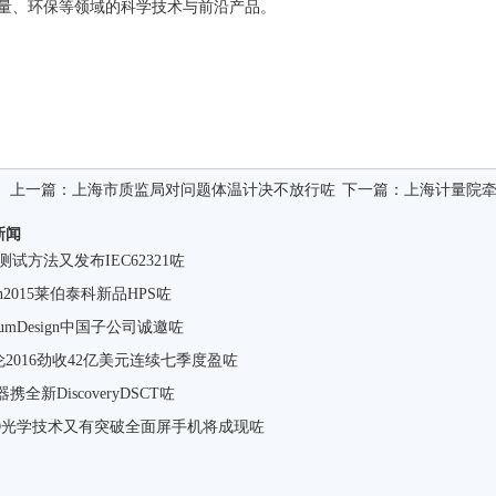
量、环保等领域的科学技术与前沿产品。
上一篇：
上海市质监局对问题体温计决不放行咗
下一篇：
上海计量院
新闻
S测试方法又发布IEC62321咗
con2015莱伯泰科新品HPS咗
ntumDesign中国子公司诚邀咗
2016劲收42亿美元连续七季度盈咗
器携全新DiscoveryDSCT咗
ED光学技术又有突破全面屏手机将成现咗