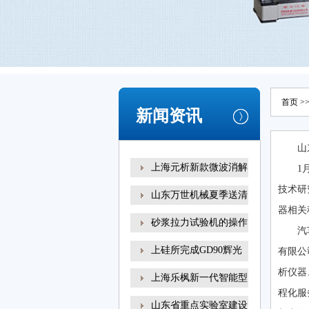
首页
>
新闻资讯
山
上海元析新款微波消解
1
技术研
山东万世机械夏季送清
器相关
砂浆拉力试验机的操作
汽
上硅所完成GD90辉光
有限公
放电
析仪器
上海乐枫新一代智能型
程化服
山东省重点实验室建设