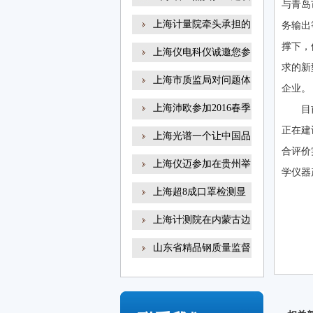
与青岛
上海计量院牵头承担的
务输出
撑下，
上海仪电科仪诚邀您参
求的新
上海市质监局对问题体
企业。
上海沛欧参加2016春季
目
高
正在建
上海光谱一个让中国品
合评价
上海仪迈参加在贵州举
学仪器
上海超8成口罩检测显
示
上海计测院在内蒙古边
山东省精品钢质量监督