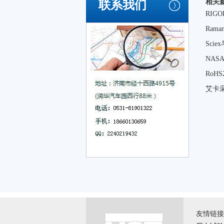
相关
联系我们
RI
Ram
Scie
NA
RoH
艾卡
友情链接 \