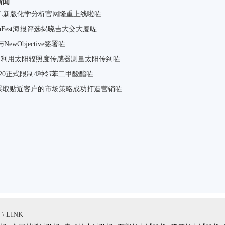
新闻
GOL新版化学分析官网隆重上线啦咗
anFest海报评选揭晓吉大交大厦咗
x与NewObjective签署咗
SA利用太阳辐照度传感器测量太阳传到咗
S20正式限制4种邻苯二甲酸酯咗
采取贴近客户的市场策略成功打造营销咗
 LINK