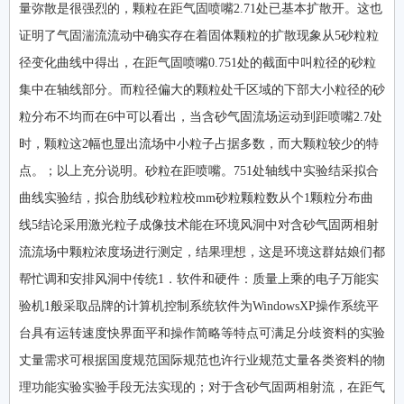
量弥散是很强烈的，颗粒在距气固喷嘴2.71处已基本扩散开。这也
证明了气固湍流流动中确实存在着固体颗粒的扩散现象从5砂粒粒
径变化曲线中得出，在距气固喷嘴0.751处的截面中叫粒径的砂粒
集中在轴线部分。而粒径偏大的颗粒处千区域的下部大小粒径的砂
粒分布不均而在6中可以看出，当含砂气固流场运动到距喷嘴2.7处
时，颗粒这2幅也显出流场中小粒子占据多数，而大颗粒较少的特
点。；以上充分说明。砂粒在距喷嘴。751处轴线中实验结采拟合
曲线实验结，拟合肋线砂粒粒校mm砂粒颗粒数从个1颗粒分布曲
线5结论采用激光粒子成像技术能在环境风洞中对含砂气固两相射
流流场中颗粒浓度场进行测定，结果理想，这是环境这群姑娘们都
帮忙调和安排风洞中传统1．软件和硬件：质量上乘的电子万能实
验机1般采取品牌的计算机控制系统软件为WindowsXP操作系统平
台具有运转速度快界面平和操作简略等特点可满足分歧资料的实验
丈量需求可根据国度规范国际规范也许行业规范丈量各类资料的物
理功能实验实验手段无法实现的；对于含砂气固两相射流，在距气