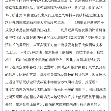
过带有球阀的料斗将砂料加入到输送管道内。其余包括料斗及输送
管路都是塑料制品，而气固喷嘴为钢材制成，收扩型，收扩比26
36，扩张角30.由空压机出来的压缩仝气将料斗的砂料讪过输送管
路经气叫喷嘴沿轴向唢入实验段气流内。 2测量原理激光粒子
成像技术足在流场显的驻础上。 利用近期高速发展的计算机像
处理技术而发展起来的种新的流动测量技术2.它突破了空间单点测
渭技术的局限性。从而实现了对整个流场要有粒子成像测速技术，
也士136，+时172种这法4.技术是基十像相关，而技术是基于颗粒
相关，它由2幅像整个流场的速度分布。因此，在流场测试过程
中，在确定像中各粒子的位置时，同时还可以得到粒子尺寸及分布
的信息，比较而言基，颗粒相关情况及颗粒的形状信息，因而技术
史适合于研咒砂尘环境试验中稀相含砂气两相流场。其原理2.
其测定原理为将颗粒浓度场置于激光片光源的照射下，用照相系统
把所要研区域的颗粒浓度场完全地记录在底片上然后用基于颗粒相
关的，技术处理该底片5，由像的灰度梯度来进行粒子边界的识