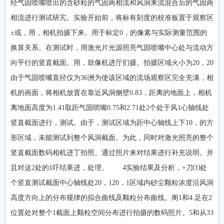
经气固喷嘴喷出的含砂粒的气固两相流和风洞来流混合后的气固两
相流进行测试研宄。实验开始前，将标有刻度的校准板置于观察区
±或，用，相机拍摄下来。用于标定0，的像素与实际测量范围的
换算关系。在测试时，用激光片光源照亮气固喷嘴中心处与流动方
向平行的竖直截面。用，鼓像机进厅扪摄。拍摄区域火小为20，20
由于气固喷嘴直径仅为36洲为使该区域的流场观察区完全充满，相
机的画面，将相机放置在靠近风洞侧壁0.83，距离的地面上，相机
离地面高度为1.41取距气固唢嘴0.75和2.71处2个处于风1心轴线处
竖直截面进行，测试。由于，测试区域为距中心轴线上下10，的方
形区域，未能测试到整个风洞截面。为此，同时对激光照亮的整个
竖直截面数码相机进丁拍照。通过照片来对结果进行补充说明。并
且对这2处的1吓结果进，处理。 4实验结果及分析，+刀⑴处
个竖直测试截面中心轴线处20，120，1区域内砂尘颗粒浓度沿风洞
高度方向上的分布规律的拟合曲线及颗粒分布曲线。阁1和4.足在2
位置处对整个1截面上颗粒空间分布进行拍摄的数码照片。5和从33