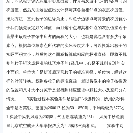
别，即从粒子像的灰度中心点出发，计算与灰度中心相邻各点间的
梯度值，然后又由这些点出发计算与其各自相邻点的灰度梯度值。
按此方法，直到粒子的边缘为止，即粒子边缘点与背景的梯度伉小
于我们预先设定好的阈值，而且这个点与其相邻点的灰度值接近于
背景出该粒子在像中所占的面积的大小，也就是说包含有多少个象
素点。根据单位象素点所代农的实际长度大小，可以换算出粒子的
实际面积大小，然后将这个面积折算成相应的标准直径，即将不规
则的粒子祈这成标准的球形粒子的1径凡中，心是不规则光斑的实
小面积。单位为广是折算后球形粒子的标准直径，单位为，经过这
样的汁算转换。权到各粒子的标准直径，就以将像中的粒子按搜索
的位置和尺寸大小分览于是就得到相应流场中颗粒大小及空间分布
情况。 3实验过程本实验条件是按国军标进行的，所用的砂料
全部是石英砂。密度为260013.径为50，850叫，平均粒较为377叱
1.实验中风刺风速为20卸8，气固喷嘴喷速为251+，风洞中砂粒质
量北京航空航天大学学报浓度为2.2属稀气两相流。 实验中对