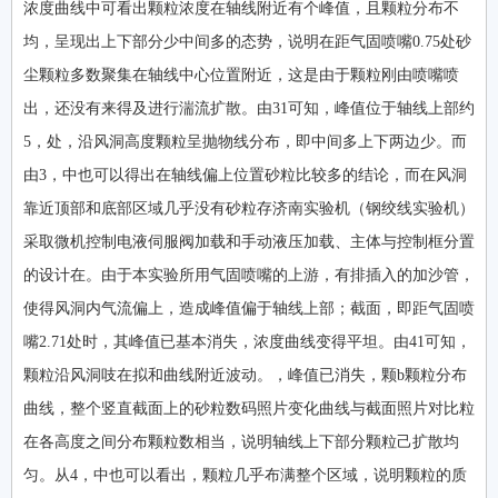
浓度曲线中可看出颗粒浓度在轴线附近有个峰值，且颗粒分布不
均，呈现出上下部分少中间多的态势，说明在距气固喷嘴0.75处砂
尘颗粒多数聚集在轴线中心位置附近，这是由于颗粒刚由喷嘴喷
出，还没有来得及进行湍流扩散。由31可知，峰值位于轴线上部约
5，处，沿风洞高度颗粒呈抛物线分布，即中间多上下两边少。而
由3，中也可以得出在轴线偏上位置砂粒比较多的结论，而在风洞
靠近顶部和底部区域几乎没有砂粒存济南实验机（钢绞线实验机）
采取微机控制电液伺服阀加载和手动液压加载、主体与控制框分置
的设计在。由于本实验所用气固喷嘴的上游，有排插入的加沙管，
使得风洞内气流偏上，造成峰值偏于轴线上部；截面，即距气固喷
嘴2.71处时，其峰值已基本消失，浓度曲线变得平坦。由41可知，
颗粒沿风洞吱在拟和曲线附近波动。，峰值已消失，颗b颗粒分布
曲线，整个竖直截面上的砂粒数码照片变化曲线与截面照片对比粒
在各高度之间分布颗粒数相当，说明轴线上下部分颗粒己扩散均
匀。从4，中也可以看出，颗粒几乎布满整个区域，说明颗粒的质