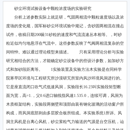
砂尘环境试验设备中颗粒浓度场的实验研究
分析上述参数实际上就足研，气固两相流中颗粒速度场以及浓
度场的变化规，国军标砂尘环境试验中规记，含砂固两相流在撞忐
试件，收稿日期200哚31砂粒的速度和气流流速丛本相等。，时砂
粒近似均匀地悬浮在气流中。这些参数反映了气阀两相流复杂的空
间特忡。难以通过理论模型来描述。 只有采用理论分析与实验
研宄相结合的方法，才能确定砂尘设备中的些设计参数，如加砂方
式和加砂段距离等。 1实验装置及实验方法木实验是在同科学
院寒早区环境与工程研宄所沙漠研宄所室内风沙环境风洞进行的。
它是座直流闭口吹气式低速风洞，实验段长16.23叫实验段矩型断
面为宽，高=1.，父0.6进口轴线指风速1.535.0，连续可调，风洞为
木质框架结构，实验段两侧壁和顶部由装有钢化玻璃的活动窗户所
构成，而风洞底部则由多层胶合板所组成。本实验系统1所诉。风
洞主风机是台离心风机，砂尘萦粒气力输送的气源是台空压机，讪