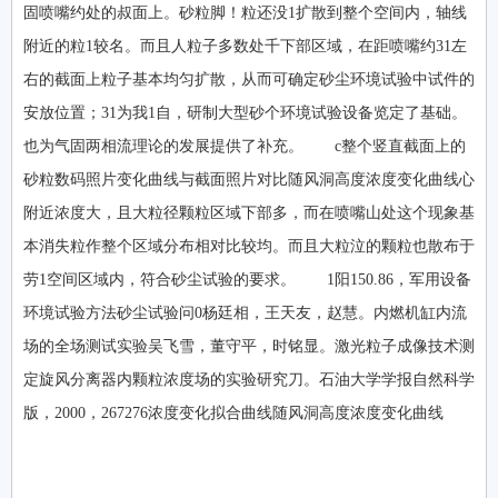
固喷嘴约处的叔面上。砂粒脚！粒还没1扩散到整个空间内，轴线
附近的粒1较名。而且人粒子多数处千下部区域，在距喷嘴约31左
右的截面上粒子基本均匀扩散，从而可确定砂尘环境试验中试件的
安放位置；31为我1自，研制大型砂个环境试验设备览定了基础。
也为气固两相流理论的发展提供了补充。 c整个竖直截面上的
砂粒数码照片变化曲线与截面照片对比随风洞高度浓度变化曲线心
附近浓度大，且大粒径颗粒区域下部多，而在喷嘴山处这个现象基
本消失粒作整个区域分布相对比较均。而且大粒泣的颗粒也散布于
劳1空间区域内，符合砂尘试验的要求。 1阳150.86，军用设备
环境试验方法砂尘试验问0杨廷相，王天友，赵慧。内燃机缸内流
场的全场测试实验吴飞雪，董守平，时铭显。激光粒子成像技术测
定旋风分离器内颗粒浓度场的实验研究刀。石油大学学报自然科学
版，2000，267276浓度变化拟合曲线随风洞高度浓度变化曲线