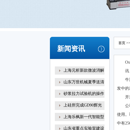
首页
>
新闻资讯
O
上海元析新款微波消解
讯
牛
山东万世机械夏季送清
发中的
砂浆拉力试验机的操作
开
上硅所完成GD90辉光
公
放电
使用。该
上海乐枫新一代智能型
中有2
山东省重点实验室建设