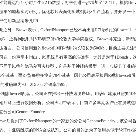
性能是运行48小时产生6.2Tb数据，将来会进一步增加至12.4Tb。根据B
据集的碱基实时识别，优化芯片表面化学试剂以及生产流程，并开发一种
部使用新型纳米孔R9
此之外，Brown表示，OxfordNanopore已经不再出售R7纳米孔的flowcel
CsgG，近得到比利时VIB研究所和伦敦大学学院授权。Brown补充道，新型的
达蛋白。公司使用新的flowcell测序得到的长读长为500kb，目前主要
司在一份声明中指出，R9系统具有更高的准确率，尤其是对于1Dreads，这
不同于以往的隐马尔可夫模型，它是基于神经络模型，进一步提升了准确率。R
0个碱基，而R7型每秒多测定70个碱基，因此公司表示换用R9型flowcell后
ads的准确率为90，2Dreads准确率为95。
R9型flowcell配套，公司正在推出一种快速测序kit。用该kit建库只需要
始后马上进行数据分析。公司声明中表示，目前许多早期客户正在测试这款
立分公司GenomeFoundry
rown后提到了OxfordNanopore的一家新的分公司GenomeFoundry，
的、非亚磷酰胺的DNA合成试剂。公司的目的是为了使用类似于VolTrax