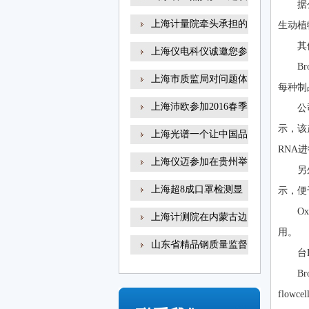
据
上海计量院牵头承担的
生动植
其
上海仪电科仪诚邀您参
B
上海市质监局对问题体
每种制
上海沛欧参加2016春季
公
高
示，该
上海光谱一个让中国品
RNA
上海仪迈参加在贵州举
另
上海超8成口罩检测显
示，便于
示
O
上海计测院在内蒙古边
用。
山东省精品钢质量监督
台
B
flow