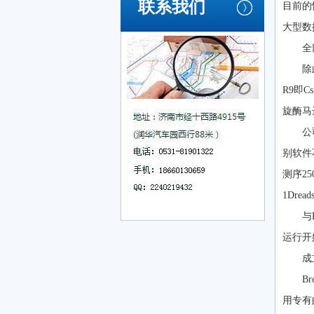
联系我们
目前的
大型数
全
除
R9即
旋酶马
公
别软件
测序25
1Dre
与
运行开
成
B
用专有