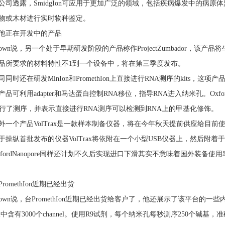
公司透露，SmidgIon可应用于更加广泛的领域，包括疾病爆发中的病
物或木材进行实时物种鉴定。
他正在开发中的产品
rown说，另一个处于早期研发阶段的产品称作ProjectZumbador，
品所要求的材料特性不1到一个设备中，将在第三季度发布。
司同时还在研发MinIon和PromethIon上直接进行RNA测序的kits
产品可利用adapter和马达蛋白控制RNA移位，指导RNA进入纳米孔。Ox
进行了测序，并表示直接进行RNA测序可以检测到RNA上的甲基化修饰。
外一个产品VolTrax是一款样本制备仪器，将在今年秋天提前供应给目前使
操纵首批发布的仪器VolTrax将依附在一个小型USB仪器上，然后附着于MioI
xfordNanopore同样还计划不久后实现进口下滑其实不意味着国外装备使
PromethIon近期已经出货
rown说，台PromethIon近期已经出货给客户了，他还展示了该平台的一些内部
cell中含有3000个channel。使用R9试剂，每个纳米孔每秒测序250个碱