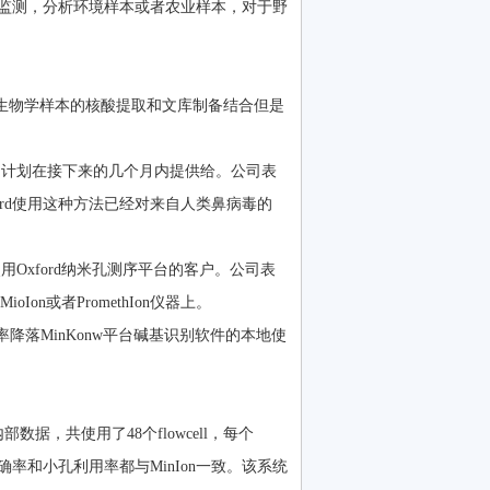
原体监测，分析环境样本或者农业样本，对于野
该产品将生物学样本的核酸提取和文库制备结合但是
，这项产品计划在接下来的几个月内提供给。公司表
ford使用这种方法已经对来自人类鼻病毒的
用Oxford纳米孔测序平台的客户。公司表
on或者PromethIon仪器上。
用率降落MinKonw平台碱基识别软件的本地使
数据，共使用了48个flowcell，每个
基，准确率和小孔利用率都与MinIon一致。该系统