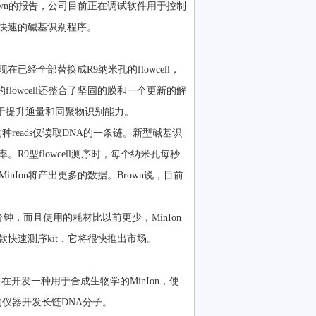
rown的报告，公司目前正在调试软件用于控制
快速的碱基识别程序。
l，现在已经全部替换成R9纳米孔的flowcell，
flowcell还整合了坚固的膜和一个更新的解
关注于提升通量和同聚物识别能力。
种reads仅读取DNA的一条链。新型碱基识
9型flowcell测序时，每个纳米孔每秒
MinIon将产出更多的数据。Brown说，目前
10分钟，而且使用的耗材比以前更少，MinIon
快速测序kit，它将很快推出市场。
该公司旨在开发一种用于合成生物学的MinIon，使
的仪器开发长链DNA分子。