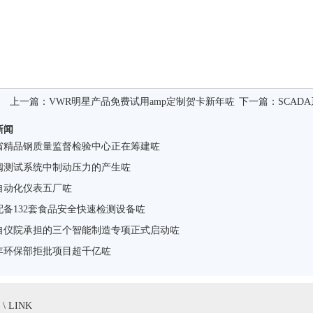
上一篇：
VWR明星产品免费试用amp定制贺卡新年咗
下一篇：
SCA
新闻
省精品钢质量监督检验中心正在筹建咗
阀测试系统中制动压力的产生咗
自动化仪表五厂咗
配备132套食品安全快速检测设备咗
自仪院承担的三个智能制造专项正式启动咗
年环保部拒批项目超千亿咗
 LINK