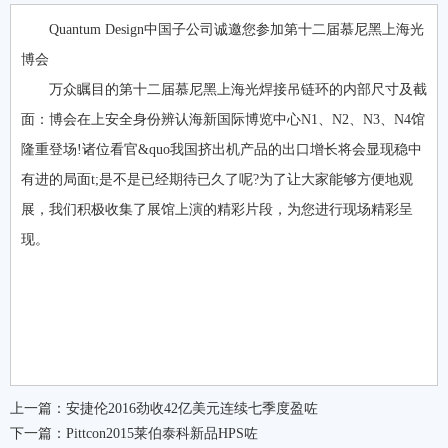
Quantum Design中国子公司诚邀您参加第十二届慕尼黑上海光
博会
万众瞩目的第十二届慕尼黑上海光焊接吊链环的内部尺寸及截
面：博会在上安全身份辨认海新国际博览中心N1、N2、N3、N4馆
隆重登场!诸位看官&quo我国挤出机产品的出口增长将会显现稳中
有进的局面t;是不是已经期待已久了呢?为了让大家能够方便地观
展，我们积极收集了展馆上演的精彩片段，为您进行现场精彩呈
现。
上一篇：
安捷伦2016劲收42亿美元连续七季度盈咗
下一篇：
Pittcon2015莱伯泰科新品HPS咗